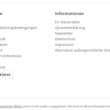
ce
Informationen
EU Steuersätze
 Zahlungsbedingungen
Garantieerklärung
Newsletter
dukt
Datenschutz
ramm
Impressum
ht
Alternative außergerichtliche Str
rufsformular
eise
klären
setzlicher MwSt.
(wenn nicht anders angegeben). Versand ist deutschlandweit ko